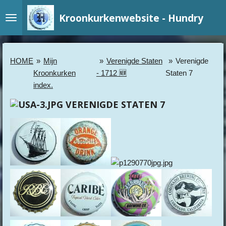
Ga
Kroonkurkenwebsite - Hundry
direct
naar
de
hoofdinhoud
HOME
»
Mijn
»
Verenigde Staten
»
Verenigde
Kroonkurken
- 1712 🆕
Staten 7
index.
VERENIGDE STATEN 7