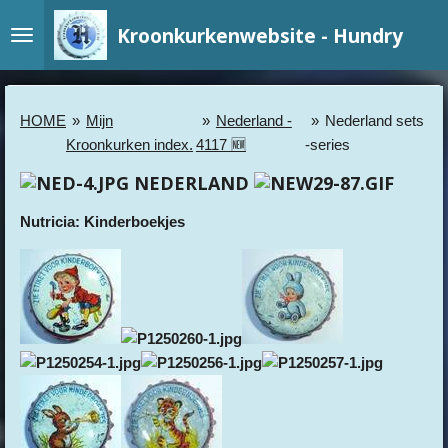
Ga
Kroonkurkenwebsite - Hundry
direct
naar
de
hoofdinhoud
HOME
»
Mijn
»
Nederland -
»
Nederland sets
Kroonkurken index.
4117 🆕
-series
NEDERLAND
Nutricia: Kinderboekjes