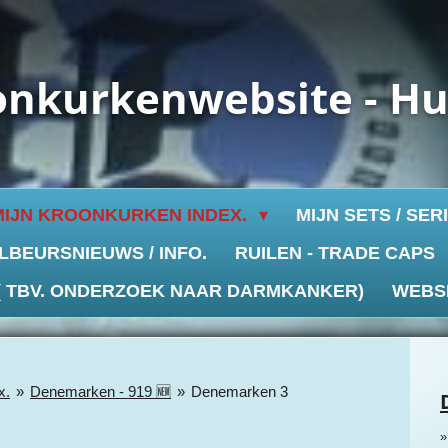
onkurkenwebsite - H
MIJN KROONKURKEN INDEX.
MIJN SETS / SER
LBEURSNIEUWS / INFO.
RUILEN - TRADE CAPS
 ( TBV. ONDERZOEK NAAR DARMKANKER)
WEBS
x.
»
Denemarken - 919 🆕
»
Denemarken 3