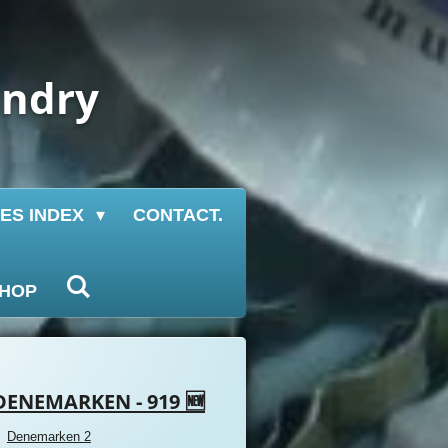
undry
IES INDEX
CONTACT.
HOP
DENEMARKEN - 919 🆕
Denemarken 2