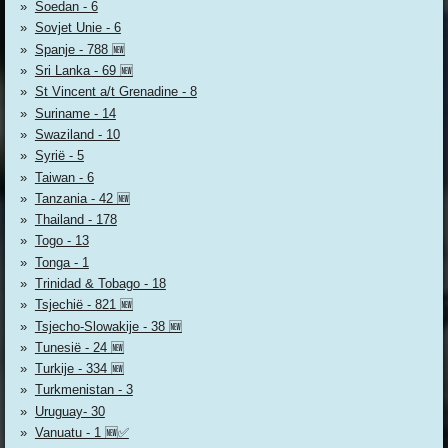
Soedan - 6
Sovjet Unie - 6
Spanje - 788 🆕
Sri Lanka - 69 🆕
St Vincent a/t Grenadine - 8
Suriname - 14
Swaziland - 10
Syrië - 5
Taiwan - 6
Tanzania - 42 🆕
Thailand - 178
Togo - 13
Tonga - 1
Trinidad & Tobago - 18
Tsjechië - 821 🆕
Tsjecho-Slowakije - 38 🆕
Tunesië - 24 🆕
Turkije - 334 🆕
Turkmenistan - 3
Uruguay- 30
Vanuatu - 1 🆕✅