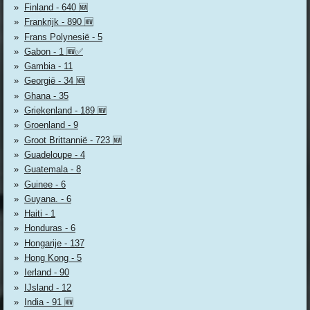
Finland - 640 🆕
Frankrijk - 890 🆕
Frans Polynesië - 5
Gabon - 1 🆕✅
Gambia - 11
Georgië - 34 🆕
Ghana - 35
Griekenland - 189 🆕
Groenland - 9
Groot Brittannië - 723 🆕
Guadeloupe - 4
Guatemala - 8
Guinee - 6
Guyana. - 6
Haiti - 1
Honduras - 6
Hongarije - 137
Hong Kong - 5
Ierland - 90
IJsland - 12
India - 91 🆕