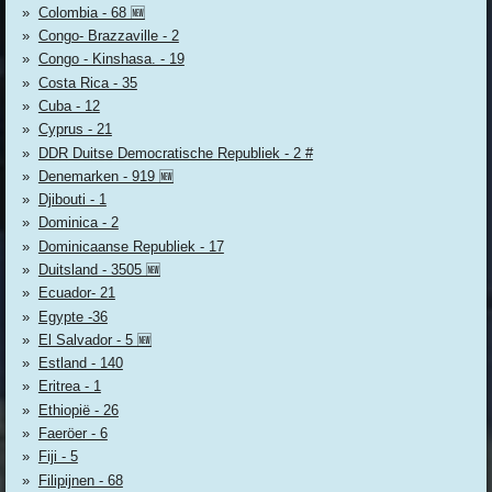
Colombia - 68 🆕
Congo- Brazzaville - 2
Congo - Kinshasa. - 19
Costa Rica - 35
Cuba - 12
Cyprus - 21
DDR Duitse Democratische Republiek - 2 #
Denemarken - 919 🆕
Djibouti - 1
Dominica - 2
Dominicaanse Republiek - 17
Duitsland - 3505 🆕
Ecuador- 21
Egypte -36
El Salvador - 5 🆕
Estland - 140
Eritrea - 1
Ethiopië - 26
Faeröer - 6
Fiji - 5
Filipijnen - 68