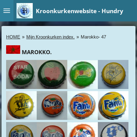
Ga
Kroonkurkenwebsite - Hundry
direct
naar
de
hoofdinhoud
HOME
»
Mijn Kroonkurken index.
»
Marokko- 47
MAROKKO.