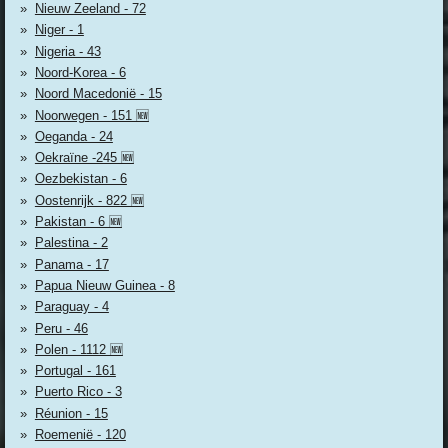
Nieuw Zeeland - 72
Niger - 1
Nigeria - 43
Noord-Korea - 6
Noord Macedonië - 15
Noorwegen - 151 🆕
Oeganda - 24
Oekraïne -245 🆕
Oezbekistan - 6
Oostenrijk - 822 🆕
Pakistan - 6 🆕
Palestina - 2
Panama - 17
Papua Nieuw Guinea - 8
Paraguay - 4
Peru - 46
Polen - 1112 🆕
Portugal - 161
Puerto Rico - 3
Réunion - 15
Roemenië - 120