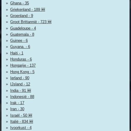
Ghana - 35
Griekenland - 189 🆕
Groenland - 9
Groot Brittannië - 723 🆕
Guadeloupe - 4
Guatemala - 8
Guinee - 6
Guyana. - 6
Haiti - 1
Honduras - 6
Hongarije - 137
Hong Kong - 5
Ierland - 90
IJsland - 12
India - 91 🆕
Indonesië - 88
Irak - 17
Iran - 30
Israël - 50 🆕
Italië - 834 🆕
Ivoorkust - 4