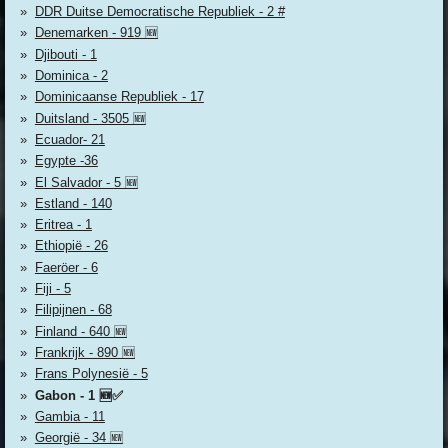
DDR Duitse Democratische Republiek - 2 #
Denemarken - 919 🆕
Djibouti - 1
Dominica - 2
Dominicaanse Republiek - 17
Duitsland - 3505 🆕
Ecuador- 21
Egypte -36
El Salvador - 5 🆕
Estland - 140
Eritrea - 1
Ethiopië - 26
Faeröer - 6
Fiji - 5
Filipijnen - 68
Finland - 640 🆕
Frankrijk - 890 🆕
Frans Polynesië - 5
Gabon - 1 🆕✅
Gambia - 11
Georgië - 34 🆕