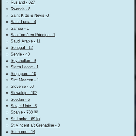
Rusland - 827
Rwanda - 8
Saint Kitts & Nevis -3
Saint Lucia - 4
Samoa - 1
Sao Tomé en Principe - 1
Saudi Arabië - 11
Senegal - 12
Servië - 40
Seychellen - 9
Sierra Leone - 1
Singapore - 10
Sint Maarten - 1
Slovenië - 58
Slowakije - 102
Soedan - 6
Sovjet Unie - 6
Spanje - 788 🆕
Sri Lanka - 69 🆕
St Vincent a/t Grenadine - 8
Suriname - 14