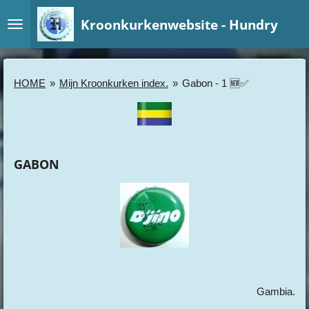
Ga
Kroonkurkenwebsite - Hundry
direct
naar
de
hoofdinhoud
HOME
»
Mijn Kroonkurken index.
»
Gabon - 1 🆕✅
GABON
Gambia.