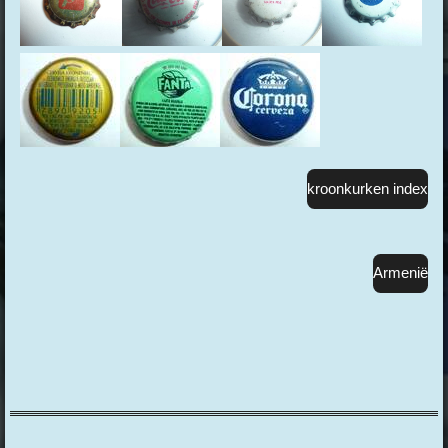
kroonkurken index
Armenië