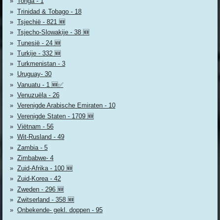
Tonga - 1
Trinidad & Tobago - 18
Tsjechië - 821 🆕
Tsjecho-Slowakije - 38 🆕
Tunesië - 24 🆕
Turkije - 332 🆕
Turkmenistan - 3
Uruguay- 30
Vanuatu - 1 🆕✅
Venuzuëla - 26
Verenigde Arabische Emiraten - 10
Verenigde Staten - 1709 🆕
Viëtnam - 56
Wit-Rusland - 49
Zambia - 5
Zimbabwe- 4
Zuid-Afrika - 100 🆕
Zuid-Korea - 42
Zweden - 296 🆕
Zwitserland - 358 🆕
Onbekende- gekl. doppen - 95