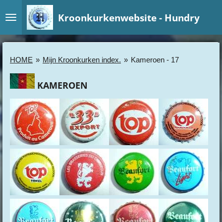
Ga
Kroonkurkenwebsite - Hundry
direct
naar
de
hoofdinhoud
HOME
»
Mijn Kroonkurken index.
»
Kameroen - 17
KAMEROEN