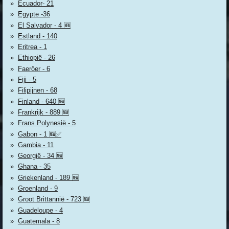
Ecuador- 21
Egypte -36
El Salvador - 4 🆕
Estland - 140
Eritrea - 1
Ethiopië - 26
Faeröer - 6
Fiji - 5
Filipijnen - 68
Finland - 640 🆕
Frankrijk - 889 🆕
Frans Polynesië - 5
Gabon - 1 🆕✅
Gambia - 11
Georgië - 34 🆕
Ghana - 35
Griekenland - 189 🆕
Groenland - 9
Groot Brittannië - 723 🆕
Guadeloupe - 4
Guatemala - 8