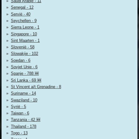
Saudi Arabië - 11
Senegal - 12
Servië - 40
Seychellen - 9
Sierra Leone - 1
Singapore - 10
Sint Maarten - 1
Slovenië - 58
Slowakije - 102
Soedan - 6
Sovjet Unie - 6
Spanje - 788 🆕
Sri Lanka - 69 🆕
St Vincent a/t Grenadine - 8
Suriname - 14
Swaziland - 10
Syrië - 5
Taiwan - 6
Tanzania - 42 🆕
Thailand - 178
Togo - 13