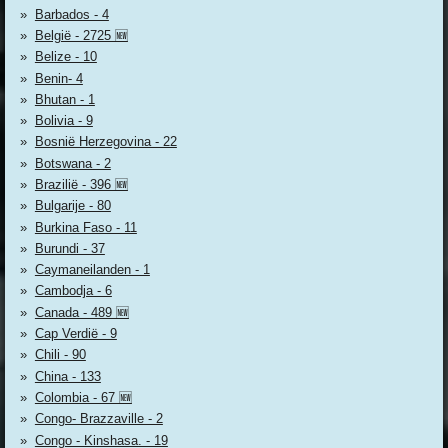
Barbados - 4
België - 2725 🆕
Belize - 10
Benin- 4
Bhutan - 1
Bolivia - 9
Bosnië Herzegovina - 22
Botswana - 2
Brazilië - 396 🆕
Bulgarije - 80
Burkina Faso - 11
Burundi - 37
Caymaneilanden - 1
Cambodja - 6
Canada - 489 🆕
Cap Verdië - 9
Chili - 90
China - 133
Colombia - 67 🆕
Congo- Brazzaville - 2
Congo - Kinshasa. - 19