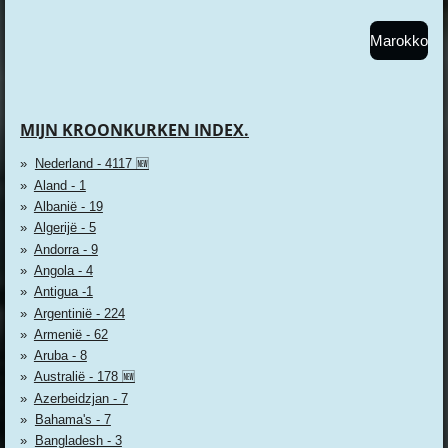
Marokko
MIJN KROONKURKEN INDEX.
Nederland - 4117 🆕
Aland - 1
Albanië - 19
Algerijë - 5
Andorra - 9
Angola - 4
Antigua -1
Argentinië - 224
Armenië - 62
Aruba - 8
Australië - 178 🆕
Azerbeidzjan - 7
Bahama's - 7
Bangladesh - 3