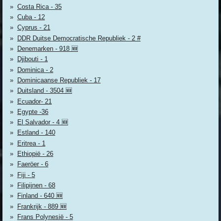
Costa Rica - 35
Cuba - 12
Cyprus - 21
DDR Duitse Democratische Republiek - 2 #
Denemarken - 918 🆕
Djibouti - 1
Dominica - 2
Dominicaanse Republiek - 17
Duitsland - 3504 🆕
Ecuador- 21
Egypte -36
El Salvador - 4 🆕
Estland - 140
Eritrea - 1
Ethiopië - 26
Faeröer - 6
Fiji - 5
Filipijnen - 68
Finland - 640 🆕
Frankrijk - 889 🆕
Frans Polynesië - 5