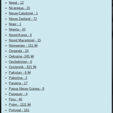
Nepal - 12
Nicaragua - 15
Nieuw-Caledonië - 1
Nieuw Zeeland - 72
Niger - 1
Nigeria - 43
Noord-Korea - 6
Noord Macedonië - 15
Noorwegen - 151 🆕
Oeganda - 24
Oekraïne -245 🆕
Oezbekistan - 6
Oostenrijk - 821 🆕
Pakistan - 6 🆕
Palestina - 2
Panama - 17
Papua Nieuw Guinea - 8
Paraguay - 4
Peru - 46
Polen - 1111 🆕
Portugal - 161