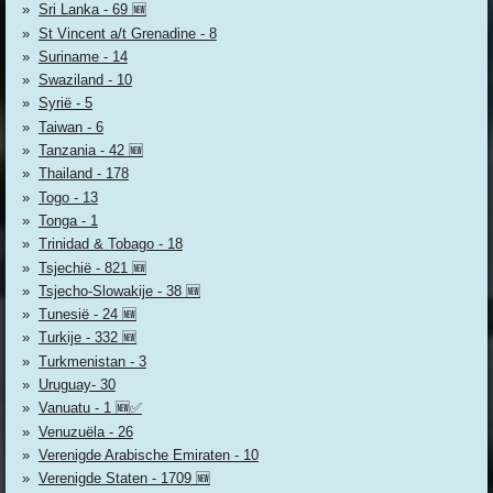
Sri Lanka - 69 🆕
St Vincent a/t Grenadine - 8
Suriname - 14
Swaziland - 10
Syrië - 5
Taiwan - 6
Tanzania - 42 🆕
Thailand - 178
Togo - 13
Tonga - 1
Trinidad & Tobago - 18
Tsjechië - 821 🆕
Tsjecho-Slowakije - 38 🆕
Tunesië - 24 🆕
Turkije - 332 🆕
Turkmenistan - 3
Uruguay- 30
Vanuatu - 1 🆕✅
Venuzuëla - 26
Verenigde Arabische Emiraten - 10
Verenigde Staten - 1709 🆕