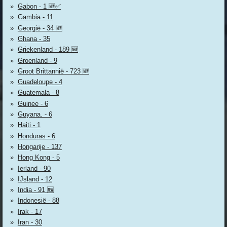
Gabon - 1 🆕✅
Gambia - 11
Georgië - 34 🆕
Ghana - 35
Griekenland - 189 🆕
Groenland - 9
Groot Brittannië - 723 🆕
Guadeloupe - 4
Guatemala - 8
Guinee - 6
Guyana. - 6
Haiti - 1
Honduras - 6
Hongarije - 137
Hong Kong - 5
Ierland - 90
IJsland - 12
India - 91 🆕
Indonesië - 88
Irak - 17
Iran - 30