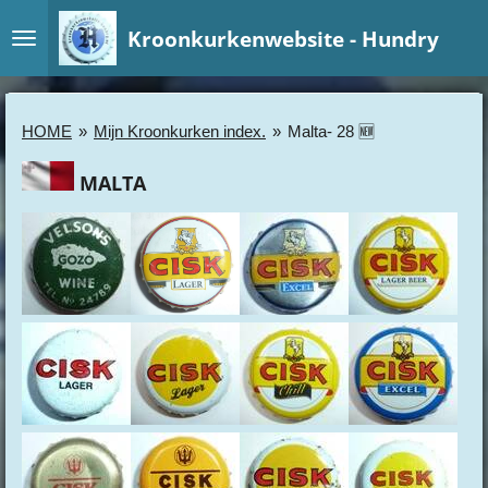
Ga
Kroonkurkenwebsite - Hundry
direct
naar
de
hoofdinhoud
HOME
»
Mijn Kroonkurken index.
»
Malta- 28 🆕
MALTA