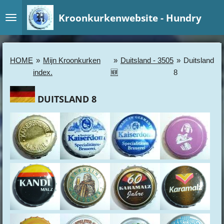
Ga
Kroonkurkenwebsite - Hundry
direct
naar
de
hoofdinhoud
HOME
»
Mijn Kroonkurken
»
Duitsland - 3505
»
Duitsland
index.
🆕
8
DUITSLAND 8