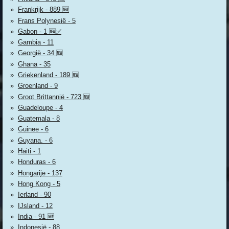
Frankrijk - 889 🆕
Frans Polynesië - 5
Gabon - 1 🆕✅
Gambia - 11
Georgië - 34 🆕
Ghana - 35
Griekenland - 189 🆕
Groenland - 9
Groot Brittannië - 723 🆕
Guadeloupe - 4
Guatemala - 8
Guinee - 6
Guyana. - 6
Haiti - 1
Honduras - 6
Hongarije - 137
Hong Kong - 5
Ierland - 90
IJsland - 12
India - 91 🆕
Indonesië - 88