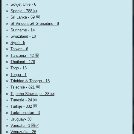
Sovjet Unie - 6
Spanje - 788 🆕
Sri Lanka - 69 🆕
St Vincent a/t Grenadine - 8
Suriname - 14
Swaziland - 10
Syrië - 5
Taiwan - 6
Tanzania - 42 🆕
Thailand - 178
Togo - 13
Tonga - 1
Trinidad & Tobago - 18
Tsjechië - 821 🆕
Tsjecho-Slowakije - 38 🆕
Tunesië - 24 🆕
Turkije - 332 🆕
Turkmenistan - 3
Uruguay- 30
Vanuatu - 1 🆕✅
Venuzuëla - 26