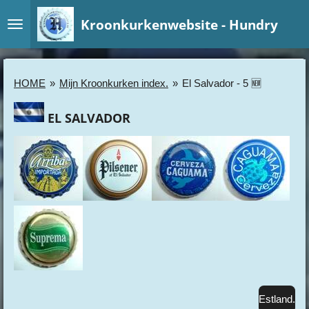
Ga
Kroonkurkenwebsite - Hundry
direct
naar
de
hoofdinhoud
HOME
»
Mijn Kroonkurken index.
»
El Salvador - 5 🆕
EL SALVADOR
Estland.