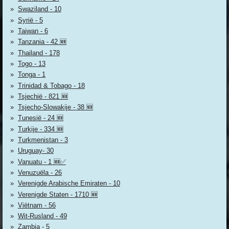
Swaziland - 10
Syrië - 5
Taiwan - 6
Tanzania - 42 🆕
Thailand - 178
Togo - 13
Tonga - 1
Trinidad & Tobago - 18
Tsjechië - 821 🆕
Tsjecho-Slowakije - 38 🆕
Tunesië - 24 🆕
Turkije - 334 🆕
Turkmenistan - 3
Uruguay- 30
Vanuatu - 1 🆕✅
Venuzuëla - 26
Verenigde Arabische Emiraten - 10
Verenigde Staten - 1710 🆕
Viëtnam - 56
Wit-Rusland - 49
Zambia - 5