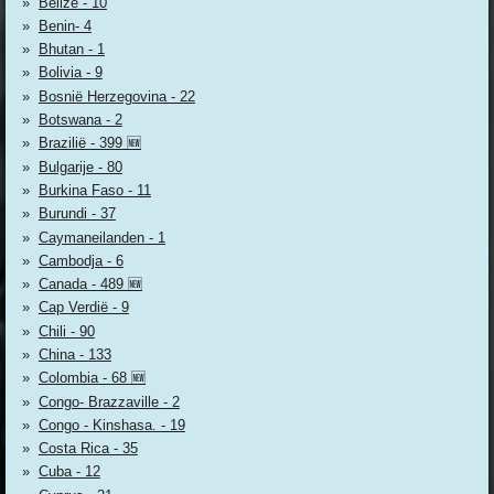
Belize - 10
Benin- 4
Bhutan - 1
Bolivia - 9
Bosnië Herzegovina - 22
Botswana - 2
Brazilië - 399 🆕
Bulgarije - 80
Burkina Faso - 11
Burundi - 37
Caymaneilanden - 1
Cambodja - 6
Canada - 489 🆕
Cap Verdië - 9
Chili - 90
China - 133
Colombia - 68 🆕
Congo- Brazzaville - 2
Congo - Kinshasa. - 19
Costa Rica - 35
Cuba - 12