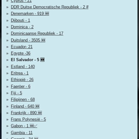
Cyprus - 21
DDR Duitse Democratische Republiek - 2 #
Denemarken - 919 🆕
Djibouti - 1
Dominica - 2
Dominicaanse Republiek - 17
Duitsland - 3505 🆕
Ecuador- 21
Egypte -36
El Salvador - 5 🆕
Estland - 140
Eritrea - 1
Ethiopië - 26
Faeröer - 6
Fiji - 5
Filipijnen - 68
Finland - 640 🆕
Frankrijk - 890 🆕
Frans Polynesië - 5
Gabon - 1 🆕✅
Gambia - 11