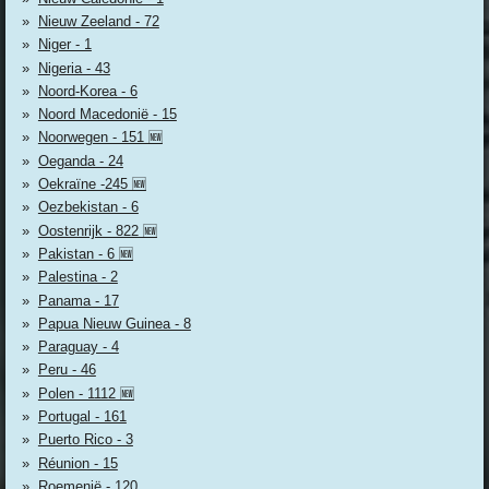
Nieuw Zeeland - 72
Niger - 1
Nigeria - 43
Noord-Korea - 6
Noord Macedonië - 15
Noorwegen - 151 🆕
Oeganda - 24
Oekraïne -245 🆕
Oezbekistan - 6
Oostenrijk - 822 🆕
Pakistan - 6 🆕
Palestina - 2
Panama - 17
Papua Nieuw Guinea - 8
Paraguay - 4
Peru - 46
Polen - 1112 🆕
Portugal - 161
Puerto Rico - 3
Réunion - 15
Roemenië - 120