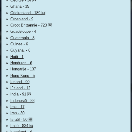
Georgië - 34 🆕
Ghana - 35
Griekenland - 189 🆕
Groenland - 9
Groot Brittannië - 723 🆕
Guadeloupe - 4
Guatemala - 8
Guinee - 6
Guyana. - 6
Haiti - 1
Honduras - 6
Hongarije - 137
Hong Kong - 5
Ierland - 90
IJsland - 12
India - 91 🆕
Indonesië - 88
Irak - 17
Iran - 30
Israël - 50 🆕
Italië - 834 🆕
Ivoorkust - 4