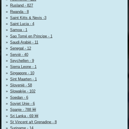
Rusland - 827
Rwanda - 8
Saint Kitts & Nevis -3
Saint Lucia - 4
Samoa - 1
Sao Tomé en Principe - 1
Saudi Arabië - 11
Senegal - 12
Servië - 40
Seychellen - 9
Sierra Leone - 1
Singapore - 10
Sint Maarten - 1
Slovenië - 58
Slowakije - 102
Soedan - 6
Sovjet Unie - 6
Spanje - 788 🆕
Sri Lanka - 69 🆕
St Vincent a/t Grenadine - 8
Suriname - 14