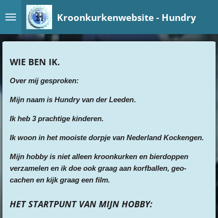
Ga
Kroonkurkenwebsite - Hundry
direct
naar
de
hoofdinhoud
WIE BEN IK.
Over mij gesproken:
Mijn naam is Hundry van der Leeden
.
Ik
heb 3 prachtige kinderen.
Ik woon in het mooiste dorpje van Nederland Kockengen.
Mijn hobby is niet alleen kroonkurken en bierdoppen
verzamelen en ik doe ook graag aan korfballen, geo-
cachen en kijk graag een film.
HET STARTPUNT VAN MIJN HOBBY
: