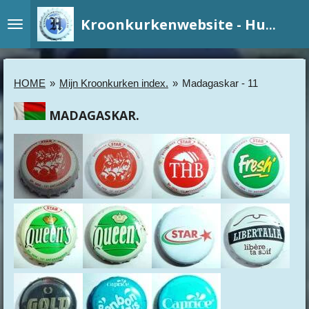
Ga
Kroonkurkenwebsite - Hundry
direct
naar
de
hoofdinhoud
HOME
»
Mijn Kroonkurken index.
»
Madagaskar - 11
MADAGASKAR.