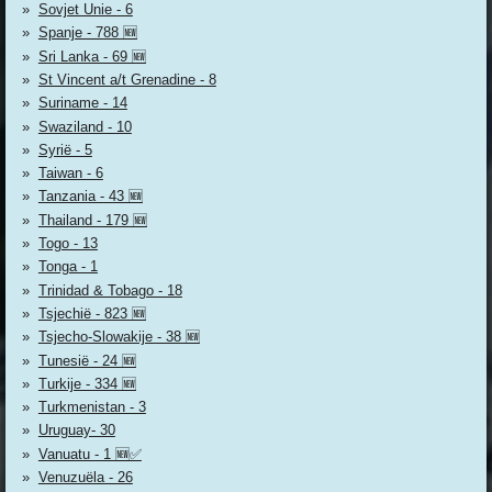
Sovjet Unie - 6
Spanje - 788 🆕
Sri Lanka - 69 🆕
St Vincent a/t Grenadine - 8
Suriname - 14
Swaziland - 10
Syrië - 5
Taiwan - 6
Tanzania - 43 🆕
Thailand - 179 🆕
Togo - 13
Tonga - 1
Trinidad & Tobago - 18
Tsjechië - 823 🆕
Tsjecho-Slowakije - 38 🆕
Tunesië - 24 🆕
Turkije - 334 🆕
Turkmenistan - 3
Uruguay- 30
Vanuatu - 1 🆕✅
Venuzuëla - 26