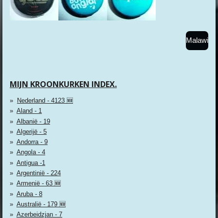
Malawi
MIJN KROONKURKEN INDEX.
Nederland - 4123 🆕
Aland - 1
Albanië - 19
Algerijë - 5
Andorra - 9
Angola - 4
Antigua -1
Argentinië - 224
Armenië - 63 🆕
Aruba - 8
Australië - 179 🆕
Azerbeidzjan - 7