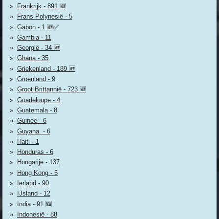
Frankrijk - 891 🆕
Frans Polynesië - 5
Gabon - 1 🆕✅
Gambia - 11
Georgië - 34 🆕
Ghana - 35
Griekenland - 189 🆕
Groenland - 9
Groot Brittannië - 723 🆕
Guadeloupe - 4
Guatemala - 8
Guinee - 6
Guyana. - 6
Haiti - 1
Honduras - 6
Hongarije - 137
Hong Kong - 5
Ierland - 90
IJsland - 12
India - 91 🆕
Indonesië - 88