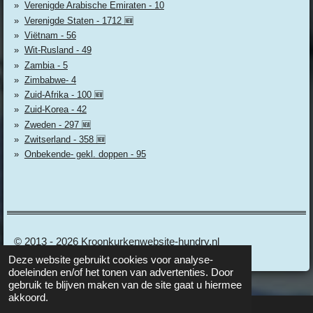
Verenigde Arabische Emiraten - 10
Verenigde Staten - 1712 🆕
Viëtnam - 56
Wit-Rusland - 49
Zambia - 5
Zimbabwe- 4
Zuid-Afrika - 100 🆕
Zuid-Korea - 42
Zweden - 297 🆕
Zwitserland - 358 🆕
Onbekende- gekl. doppen - 95
© 2013 - 2026 Kroonkurkenwebsite-hundry.nl
Deze website gebruikt cookies voor analyse-
doeleinden en/of het tonen van advertenties. Door
gebruik te blijven maken van de site gaat u hiermee
akkoord.