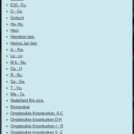
E10 - Fu.
G - Gu
Grolsch
Ha- Hu.
Hero
Heineken bier.
Hertog Jan bier.
Ic - Kw.
La - Lo
M b - Nu.
Oa - Q
R - Ru.
Sa - Sw.
T - Vu.
Wa - 7u.
Nederland Big size.
Binnendruk
Ongebruikte Kroonkurken. A-C
Ongebruikte kroonkurken D-H
Ongebruikte Kroonkurken I - R
Ongebruikte kroonkurken S -Z