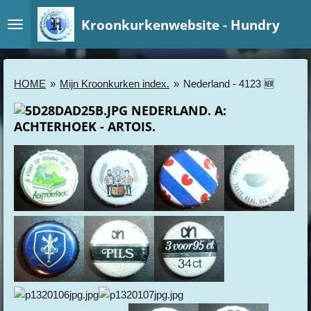
Ga
Kroonkurkenwebsite - Hundry
direct
naar
de
hoofdinhoud
HOME
»
Mijn Kroonkurken index.
»
Nederland - 4123 🆕
NEDERLAND. A:
ACHTERHOEK - ARTOIS.