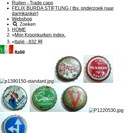
Ruilen - Trade caps
FELIX BURDA STIFTUNG ( tbv. onderzoek naar
darmkanker)
Webshop
Zoeken
HOME
»
Mijn Kroonkurken index.
»
Italië - 832 🆕
Italië