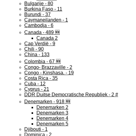
Bulgarije - 80
Burkina Faso - 11
Burundi - 37
Caymaneilanden - 1
Cambodja - 6
Canada - 489 🆕
Canada 2
Cap Verdië - 9
Chili - 90
China - 133
Colombia - 67 🆕
Congo- Brazzaville - 2
Congo - Kinshasa. - 19
Costa Rica - 35
Cuba - 12
Cyprus - 21
DDR Duitse Democratische Republiek - 2 #
Denemarken - 918 🆕
Denemarken 2
Denemarken 3
Denemarken 4
Denemarken 5
Djibouti - 1
Dominica - 2