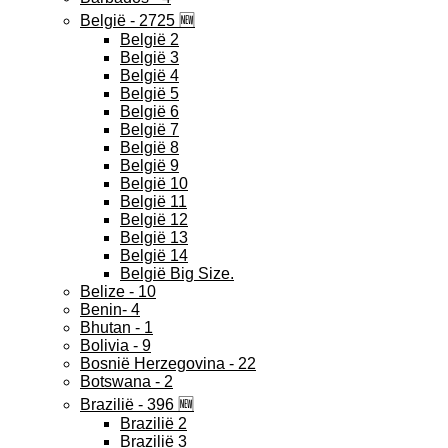
België - 2725 🆕
België 2
België 3
België 4
België 5
België 6
België 7
België 8
België 9
België 10
België 11
België 12
België 13
België 14
België Big Size.
Belize - 10
Benin- 4
Bhutan - 1
Bolivia - 9
Bosnië Herzegovina - 22
Botswana - 2
Brazilië - 396 🆕
Brazilië 2
Brazilië 3