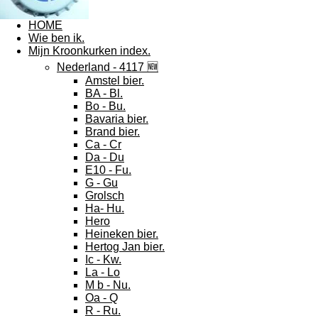
HOME
Wie ben ik.
Mijn Kroonkurken index.
Nederland - 4117 🆕
Amstel bier.
BA - Bl.
Bo - Bu.
Bavaria bier.
Brand bier.
Ca - Cr
Da - Du
E10 - Fu.
G - Gu
Grolsch
Ha- Hu.
Hero
Heineken bier.
Hertog Jan bier.
Ic - Kw.
La - Lo
M b - Nu.
Oa - Q
R - Ru.