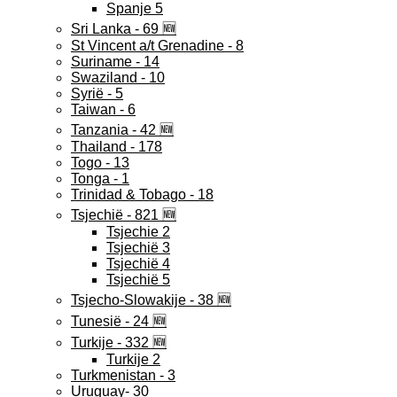
Spanje 5
Sri Lanka - 69 🆕
St Vincent a/t Grenadine - 8
Suriname - 14
Swaziland - 10
Syrië - 5
Taiwan - 6
Tanzania - 42 🆕
Thailand - 178
Togo - 13
Tonga - 1
Trinidad & Tobago - 18
Tsjechië - 821 🆕
Tsjechie 2
Tsjechië 3
Tsjechië 4
Tsjechië 5
Tsjecho-Slowakije - 38 🆕
Tunesië - 24 🆕
Turkije - 332 🆕
Turkije 2
Turkmenistan - 3
Uruguay- 30