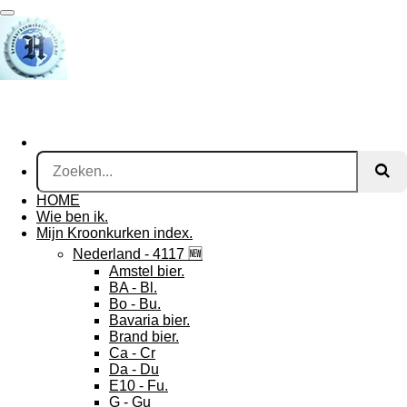
Ga
direct
naar
de
hoofdinhoud
Kroonkurkenwebsite - Hundry
HOME
Wie ben ik.
Mijn Kroonkurken index.
Nederland - 4117 🆕
Amstel bier.
BA - Bl.
Bo - Bu.
Bavaria bier.
Brand bier.
Ca - Cr
Da - Du
E10 - Fu.
G - Gu