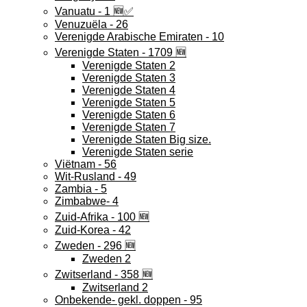
Vanuatu - 1 🆕✅
Venuzuëla - 26
Verenigde Arabische Emiraten - 10
Verenigde Staten - 1709 🆕
Verenigde Staten 2
Verenigde Staten 3
Verenigde Staten 4
Verenigde Staten 5
Verenigde Staten 6
Verenigde Staten 7
Verenigde Staten Big size.
Verenigde Staten serie
Viëtnam - 56
Wit-Rusland - 49
Zambia - 5
Zimbabwe- 4
Zuid-Afrika - 100 🆕
Zuid-Korea - 42
Zweden - 296 🆕
Zweden 2
Zwitserland - 358 🆕
Zwitserland 2
Onbekende- gekl. doppen - 95