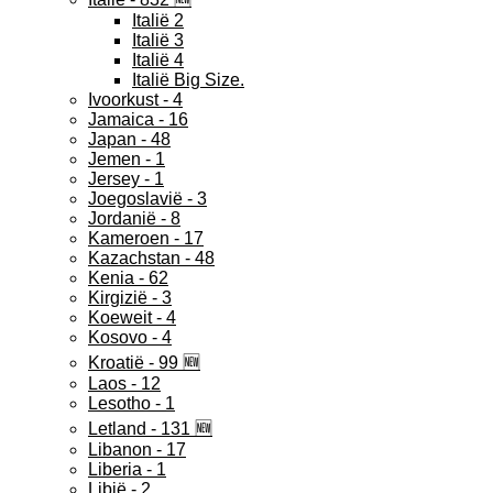
Italië 2
Italië 3
Italië 4
Italië Big Size.
Ivoorkust - 4
Jamaica - 16
Japan - 48
Jemen - 1
Jersey - 1
Joegoslavië - 3
Jordanië - 8
Kameroen - 17
Kazachstan - 48
Kenia - 62
Kirgizië - 3
Koeweit - 4
Kosovo - 4
Kroatië - 99 🆕
Laos - 12
Lesotho - 1
Letland - 131 🆕
Libanon - 17
Liberia - 1
Libië - 2