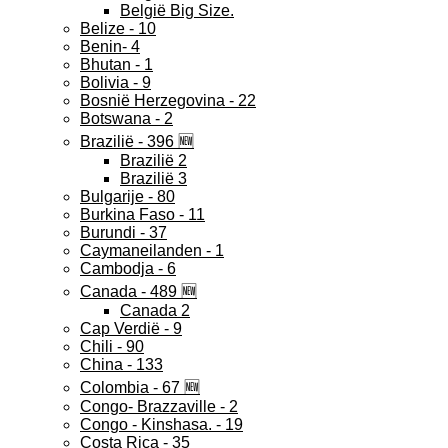
België Big Size.
Belize - 10
Benin- 4
Bhutan - 1
Bolivia - 9
Bosnië Herzegovina - 22
Botswana - 2
Brazilië - 396 🆕
Brazilië 2
Brazilië 3
Bulgarije - 80
Burkina Faso - 11
Burundi - 37
Caymaneilanden - 1
Cambodja - 6
Canada - 489 🆕
Canada 2
Cap Verdië - 9
Chili - 90
China - 133
Colombia - 67 🆕
Congo- Brazzaville - 2
Congo - Kinshasa. - 19
Costa Rica - 35