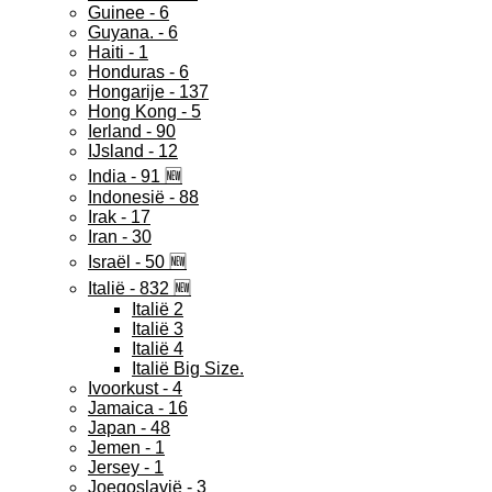
Guinee - 6
Guyana. - 6
Haiti - 1
Honduras - 6
Hongarije - 137
Hong Kong - 5
Ierland - 90
IJsland - 12
India - 91 🆕
Indonesië - 88
Irak - 17
Iran - 30
Israël - 50 🆕
Italië - 832 🆕
Italië 2
Italië 3
Italië 4
Italië Big Size.
Ivoorkust - 4
Jamaica - 16
Japan - 48
Jemen - 1
Jersey - 1
Joegoslavië - 3