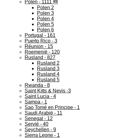
Polen - 1111 🆕
Polen 2
Polen 3
Polen 4
Polen 5
Polen 6
Portugal - 161
Puerto Rico - 3
Réunion - 15
Roemenië - 120
Rusland - 827
Rusland 2
Rusland 3
Rusland 4
Rusland 5
Rwanda - 8
Saint Kitts & Nevis -3
Saint Lucia - 4
Samoa - 1
Sao Tomé en Principe - 1
Saudi Arabië - 11
Senegal - 12
Servië - 40
Seychellen - 9
Sierra Leone - 1