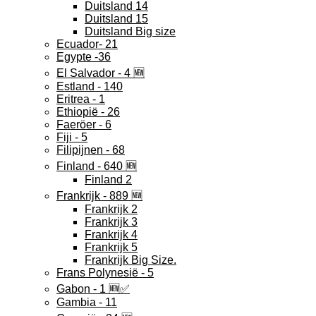
Duitsland 14
Duitsland 15
Duitsland Big size
Ecuador- 21
Egypte -36
El Salvador - 4 🆕
Estland - 140
Eritrea - 1
Ethiopië - 26
Faeröer - 6
Fiji - 5
Filipijnen - 68
Finland - 640 🆕
Finland 2
Frankrijk - 889 🆕
Frankrijk 2
Frankrijk 3
Frankrijk 4
Frankrijk 5
Frankrijk Big Size.
Frans Polynesië - 5
Gabon - 1 🆕✅
Gambia - 11