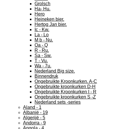
Grolsch
Ha- Hu.
Hero
Heineken bier.
Hertog Jan bier.
Ic - Kw.
La - Lo
M b - Nu.
Oa - Q
R - Ru.
Sa - Sw.
T - Vu.
Wa - 7u.
Nederland Big size.
Binnendruk
Ongebruikte Kroonkurken. A-C
Ongebruikte kroonkurken D-H
Ongebruikte Kroonkurken I - R
Ongebruikte kroonkurken S -Z
Nederland sets -series
Aland - 1
Albanië - 19
Algerijë - 5
Andorra - 9
Angola - 4