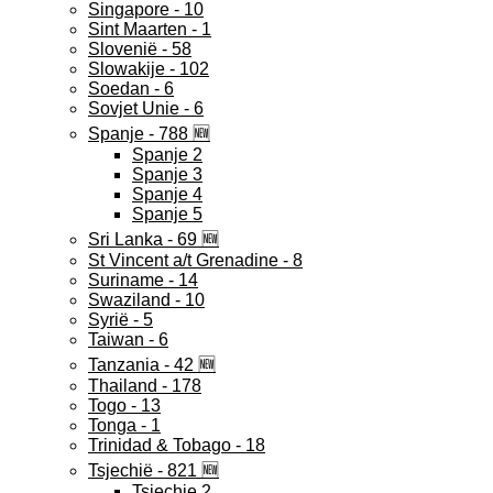
Singapore - 10
Sint Maarten - 1
Slovenië - 58
Slowakije - 102
Soedan - 6
Sovjet Unie - 6
Spanje - 788 🆕
Spanje 2
Spanje 3
Spanje 4
Spanje 5
Sri Lanka - 69 🆕
St Vincent a/t Grenadine - 8
Suriname - 14
Swaziland - 10
Syrië - 5
Taiwan - 6
Tanzania - 42 🆕
Thailand - 178
Togo - 13
Tonga - 1
Trinidad & Tobago - 18
Tsjechië - 821 🆕
Tsjechie 2