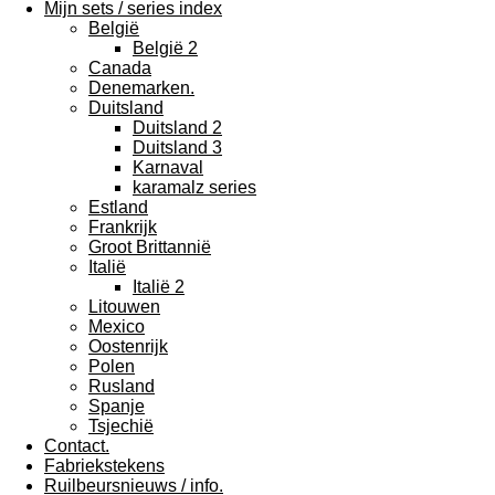
Mijn sets / series index
België
België 2
Canada
Denemarken.
Duitsland
Duitsland 2
Duitsland 3
Karnaval
karamalz series
Estland
Frankrijk
Groot Brittannië
Italië
Italië 2
Litouwen
Mexico
Oostenrijk
Polen
Rusland
Spanje
Tsjechië
Contact.
Fabriekstekens
Ruilbeursnieuws / info.