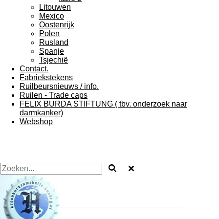
Litouwen
Mexico
Oostenrijk
Polen
Rusland
Spanje
Tsjechië
Contact.
Fabriekstekens
Ruilbeursnieuws / info.
Ruilen - Trade caps
FELIX BURDA STIFTUNG ( tbv. onderzoek naar
darmkanker)
Webshop
Kroonkurkenwebsite - Hundry