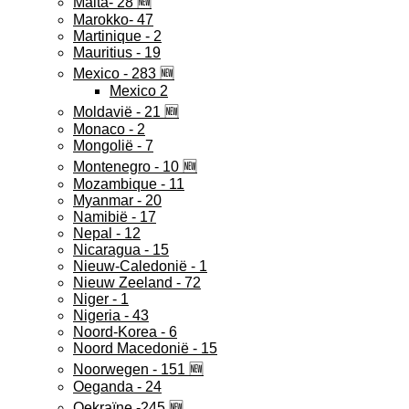
Malta- 28 🆕
Marokko- 47
Martinique - 2
Mauritius - 19
Mexico - 283 🆕
Mexico 2
Moldavië - 21 🆕
Monaco - 2
Mongolië - 7
Montenegro - 10 🆕
Mozambique - 11
Myanmar - 20
Namibië - 17
Nepal - 12
Nicaragua - 15
Nieuw-Caledonië - 1
Nieuw Zeeland - 72
Niger - 1
Nigeria - 43
Noord-Korea - 6
Noord Macedonië - 15
Noorwegen - 151 🆕
Oeganda - 24
Oekraïne -245 🆕