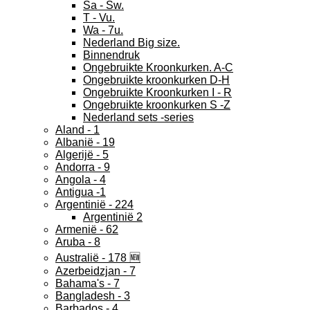
Sa - Sw.
T - Vu.
Wa - 7u.
Nederland Big size.
Binnendruk
Ongebruikte Kroonkurken. A-C
Ongebruikte kroonkurken D-H
Ongebruikte Kroonkurken I - R
Ongebruikte kroonkurken S -Z
Nederland sets -series
Aland - 1
Albanië - 19
Algerijë - 5
Andorra - 9
Angola - 4
Antigua -1
Argentinië - 224
Argentinië 2
Armenië - 62
Aruba - 8
Australië - 178 🆕
Azerbeidzjan - 7
Bahama's - 7
Bangladesh - 3
Barbados - 4