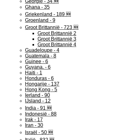
Georgië - 34 🆕
Ghana - 35
Griekenland - 189 🆕
Groenland - 9
Groot Brittannië - 723 🆕
Groot Brittannië 2
Groot Brittannië 3
Groot Brittannië 4
Guadeloupe - 4
Guatemala - 8
Guinee - 6
Guyana. - 6
Haiti - 1
Honduras - 6
Hongarije - 137
Hong Kong - 5
Ierland - 90
IJsland - 12
India - 91 🆕
Indonesië - 88
Irak - 17
Iran - 30
Israël - 50 🆕
Italië - 832 🆕