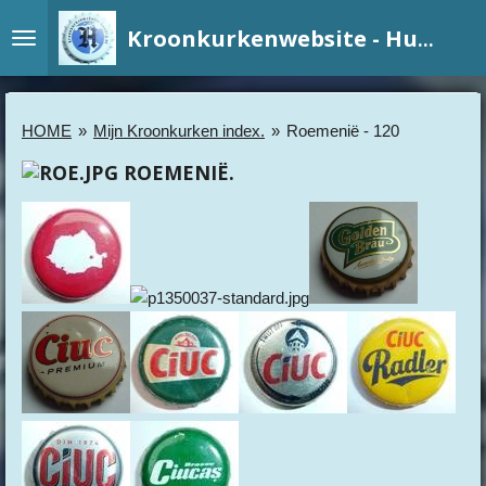
Ga
Kroonkurkenwebsite - Hundry
direct
naar
de
hoofdinhoud
HOME
»
Mijn Kroonkurken index.
»
Roemenië - 120
ROEMENIË.