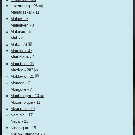
Luxemburg - 98 🆕
Madagaskar - 11
Malawi - 5
Malediven - 3
Maleisië - 6
Mali - 4
Malta- 28 🆕
Marokko- 47
Martinique - 2
Mauritius - 19
Mexico - 283 🆕
Moldavië - 21 🆕
Monaco - 2
Mongolië - 7
Montenegro - 10 🆕
Mozambique - 11
Myanmar - 20
Namibië - 17
Nepal - 12
Nicaragua - 15
Nieuw-Caledonië - 1