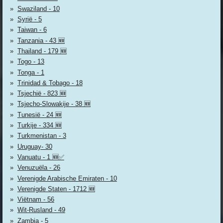
Swaziland - 10
Syrië - 5
Taiwan - 6
Tanzania - 43 🆕
Thailand - 179 🆕
Togo - 13
Tonga - 1
Trinidad & Tobago - 18
Tsjechië - 823 🆕
Tsjecho-Slowakije - 38 🆕
Tunesië - 24 🆕
Turkije - 334 🆕
Turkmenistan - 3
Uruguay- 30
Vanuatu - 1 🆕✅
Venuzuëla - 26
Verenigde Arabische Emiraten - 10
Verenigde Staten - 1712 🆕
Viëtnam - 56
Wit-Rusland - 49
Zambia - 5