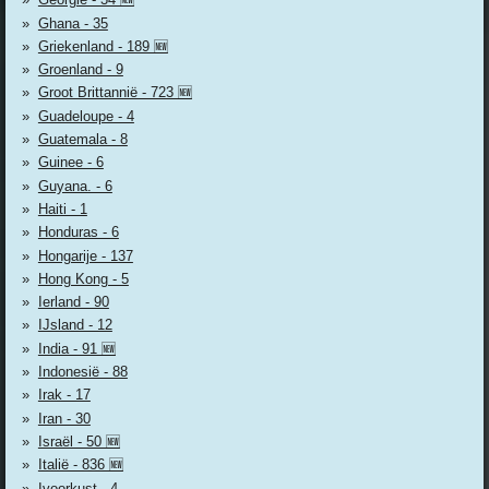
Ghana - 35
Griekenland - 189 🆕
Groenland - 9
Groot Brittannië - 723 🆕
Guadeloupe - 4
Guatemala - 8
Guinee - 6
Guyana. - 6
Haiti - 1
Honduras - 6
Hongarije - 137
Hong Kong - 5
Ierland - 90
IJsland - 12
India - 91 🆕
Indonesië - 88
Irak - 17
Iran - 30
Israël - 50 🆕
Italië - 836 🆕
Ivoorkust - 4