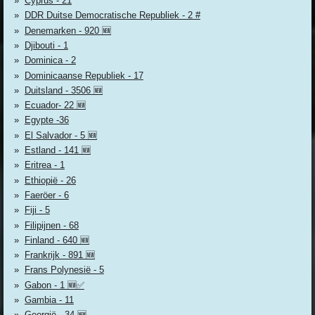
Cyprus - 21
DDR Duitse Democratische Republiek - 2 #
Denemarken - 920 🆕
Djibouti - 1
Dominica - 2
Dominicaanse Republiek - 17
Duitsland - 3506 🆕
Ecuador- 22 🆕
Egypte -36
El Salvador - 5 🆕
Estland - 141 🆕
Eritrea - 1
Ethiopië - 26
Faeröer - 6
Fiji - 5
Filipijnen - 68
Finland - 640 🆕
Frankrijk - 891 🆕
Frans Polynesië - 5
Gabon - 1 🆕✅
Gambia - 11
Georgië - 34 🆕