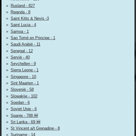
Rusland - 827
Rwanda - 8
Saint Kitts & Nevis -3
Saint Lucia - 4
Samoa - 1
Sao Tomé en Principe - 1
Saudi Arabië - 11
Senegal - 12
Servië - 40
Seychellen - 9
Sierra Leone - 1
Singapore - 10
Sint Maarten - 1
Slovenië - 58
Slowakije - 102
Soedan - 6
Sovjet Unie - 6
Spanje - 788 🆕
Sri Lanka - 69 🆕
St Vincent a/t Grenadine - 8
Suriname - 14