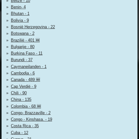
Belize - 10
Benin- 4
Bhutan - 1
Bolivia - 9
Bosnië Herzegovina - 22
Botswana - 2
Brazilië - 401 🆕
Bulgarije - 80
Burkina Faso - 11
Burundi - 37
Caymaneilanden - 1
Cambodja - 6
Canada - 489 🆕
Cap Verdië - 9
Chili - 90
China - 135
Colombia - 68 🆕
Congo- Brazzaville - 2
Congo - Kinshasa. - 19
Costa Rica - 35
Cuba - 12