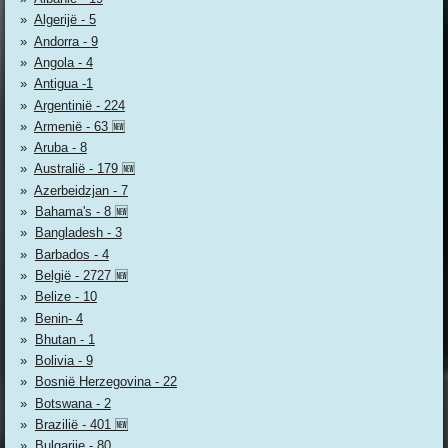
Algerijë - 5
Andorra - 9
Angola - 4
Antigua -1
Argentinië - 224
Armenië - 63 🆕
Aruba - 8
Australië - 179 🆕
Azerbeidzjan - 7
Bahama's - 8 🆕
Bangladesh - 3
Barbados - 4
België - 2727 🆕
Belize - 10
Benin- 4
Bhutan - 1
Bolivia - 9
Bosnië Herzegovina - 22
Botswana - 2
Brazilië - 401 🆕
Bulgarije - 80