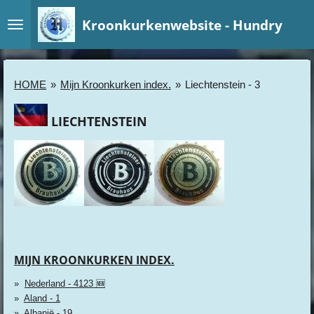
Ga
Kroonkurkenwebsite - Hundry
direct
naar
de
hoofdinhoud
HOME
»
Mijn Kroonkurken index.
»
Liechtenstein - 3
LIECHTENSTEIN
MIJN KROONKURKEN INDEX.
Nederland - 4123 🆕
Aland - 1
Albanië - 19