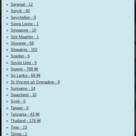
Senegal - 12
Servië - 40
Seychellen - 9
Sierra Leone - 1
Singapore - 10
Sint Maarten - 1
Slovenië - 58
Slowakije - 102
Soedan - 6
Sovjet Unie - 6
Spanje - 788 🆕
Sri Lanka - 69 🆕
St Vincent a/t Grenadine - 8
Suriname - 14
Swaziland - 10
Syrië - 5
Taiwan - 6
Tanzania - 43 🆕
Thailand - 179 🆕
Togo - 13
Tonga - 1