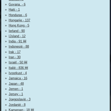
Guyana. - 6
Haiti - 1
Honduras - 6
Hongarije - 137
Hong Kong - 5
Ierland - 90
IJsland - 12
India - 91 🆕
Indonesië - 88
Irak - 17
Iran - 30
Israël - 50 🆕
Italië - 836 🆕
Ivoorkust - 4
Jamaica - 16
Japan - 48
Jemen - 1
Jersey - 1
Joegoslavië - 3
Jordanië - 8
Kameroen - 18 🆕