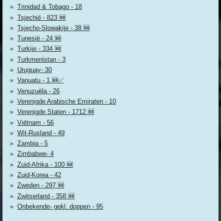
Trinidad & Tobago - 18
Tsjechië - 823 🆕
Tsjecho-Slowakije - 38 🆕
Tunesië - 24 🆕
Turkije - 334 🆕
Turkmenistan - 3
Uruguay- 30
Vanuatu - 1 🆕✅
Venuzuëla - 26
Verenigde Arabische Emiraten - 10
Verenigde Staten - 1712 🆕
Viëtnam - 56
Wit-Rusland - 49
Zambia - 5
Zimbabwe- 4
Zuid-Afrika - 100 🆕
Zuid-Korea - 42
Zweden - 297 🆕
Zwitserland - 358 🆕
Onbekende- gekl. doppen - 95