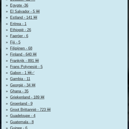
Egypte -36
El Salvador - 5 🆕
Estland - 141 🆕
Eritrea - 1
Ethiopië - 26
Faeröer - 6
Fiji - 5
Filipijnen - 68
Finland - 640 🆕
Frankrijk - 891 🆕
Frans Polynesië - 5
Gabon - 1 🆕✅
Gambia - 11
Georgië - 34 🆕
Ghana - 35
Griekenland - 189 🆕
Groenland - 9
Groot Brittannië - 723 🆕
Guadeloupe - 4
Guatemala - 8
Guinee - 6