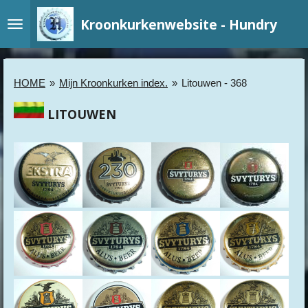
Ga
Kroonkurkenwebsite - Hundry
direct
naar
de
hoofdinhoud
HOME
»
Mijn Kroonkurken index.
»
Litouwen - 368
LITOUWEN