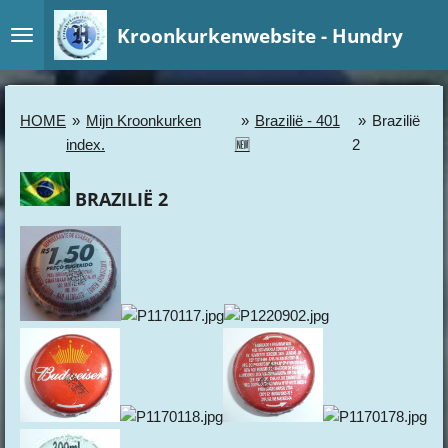
Ga
Kroonkurkenwebsite - Hundry
direct
naar
de
hoofdinhoud
HOME
»
Mijn Kroonkurken
»
Brazilië - 401
»
Brazilië
index.
🆕
2
BRAZILIË 2