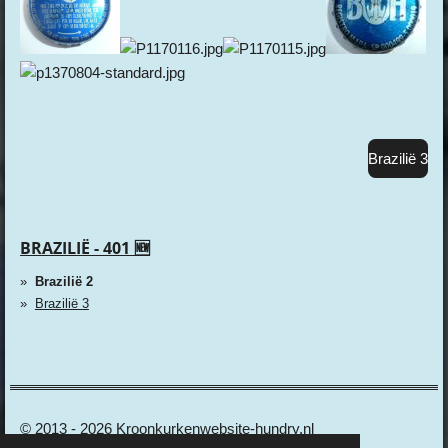
Brazilië 3
BRAZILIË - 401 🆕
Brazilië 2
Brazilië 3
© 2013 - 2026 Kroonkurkenwebsite-hundry.nl