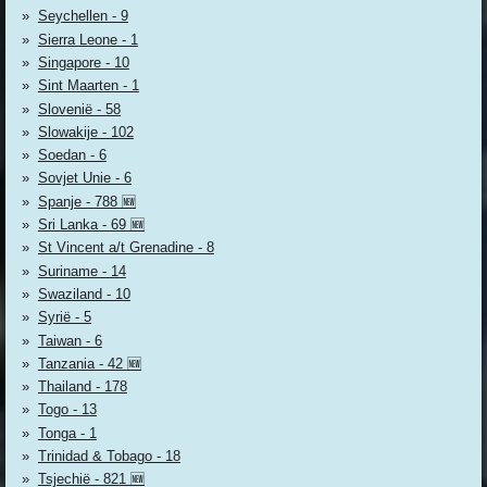
Seychellen - 9
Sierra Leone - 1
Singapore - 10
Sint Maarten - 1
Slovenië - 58
Slowakije - 102
Soedan - 6
Sovjet Unie - 6
Spanje - 788 🆕
Sri Lanka - 69 🆕
St Vincent a/t Grenadine - 8
Suriname - 14
Swaziland - 10
Syrië - 5
Taiwan - 6
Tanzania - 42 🆕
Thailand - 178
Togo - 13
Tonga - 1
Trinidad & Tobago - 18
Tsjechië - 821 🆕