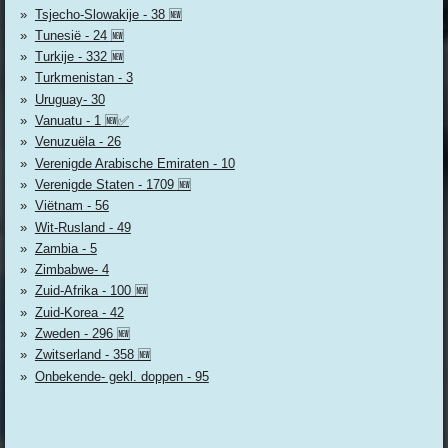
Tsjecho-Slowakije - 38 🆕
Tunesië - 24 🆕
Turkije - 332 🆕
Turkmenistan - 3
Uruguay- 30
Vanuatu - 1 🆕✅
Venuzuëla - 26
Verenigde Arabische Emiraten - 10
Verenigde Staten - 1709 🆕
Viëtnam - 56
Wit-Rusland - 49
Zambia - 5
Zimbabwe- 4
Zuid-Afrika - 100 🆕
Zuid-Korea - 42
Zweden - 296 🆕
Zwitserland - 358 🆕
Onbekende- gekl. doppen - 95