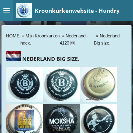
Ga
Kroonkurkenwebsite - Hundry
direct
naar
de
hoofdinhoud
HOME
»
Mijn Kroonkurken
»
Nederland -
»
Nederland
index.
4120 🆕
Big size.
NEDERLAND BIG SIZE.