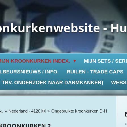
onkurkenwebsite - H
MIJN KROONKURKEN INDEX.
MIJN SETS / SER
LBEURSNIEUWS / INFO.
RUILEN - TRADE CAPS
 ( TBV. ONDERZOEK NAAR DARMKANKER)
WEBS
x.
»
Nederland - 4120 🆕
»
Ongebruikte kroonkurken D-H
 KROONKURKEN 2