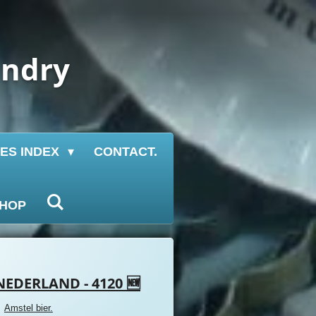
undry
IES INDEX
CONTACT.
HOP
NEDERLAND - 4120 🆕
Amstel bier.