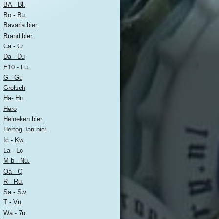
BA - Bl.
Bo - Bu.
Bavaria bier.
Brand bier.
Ca - Cr
Da - Du
E10 - Fu.
G - Gu
Grolsch
Ha- Hu.
Hero
Heineken bier.
Hertog Jan bier.
Ic - Kw.
La - Lo
M b - Nu.
Oa - Q
R - Ru.
Sa - Sw.
T - Vu.
Wa - 7u.