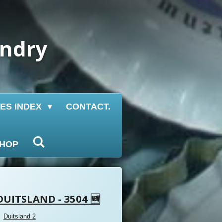
undry
IES INDEX
CONTACT.
HOP
DUITSLAND - 3504 🆕
Duitsland 2