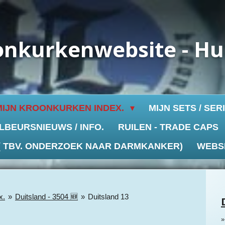
onkurkenwebsite - H
MIJN KROONKURKEN INDEX.
MIJN SETS / SER
LBEURSNIEUWS / INFO.
RUILEN - TRADE CAPS
 ( TBV. ONDERZOEK NAAR DARMKANKER)
WEBS
x.
»
Duitsland - 3504 🆕
»
Duitsland 13