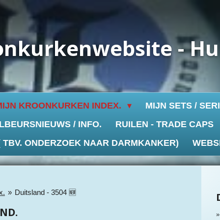
onkurkenwebsite - H
MIJN KROONKURKEN INDEX.
MIJN SETS / SER
LBEURSNIEUWS / INFO.
RUILEN - TRADE CAPS
 ( TBV. ONDERZOEK NAAR DARMKANKER)
WEBS
x.
»
Duitsland - 3504 🆕
ND.