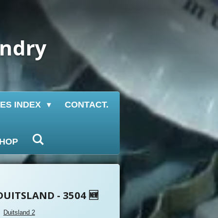
undry
IES INDEX
CONTACT.
HOP
DUITSLAND - 3504 🆕
Duitsland 2