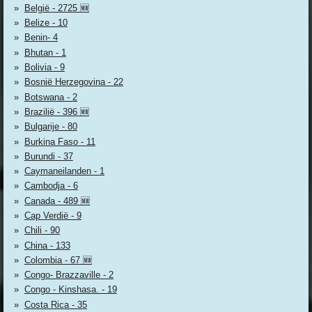
België - 2725 🆕
Belize - 10
Benin- 4
Bhutan - 1
Bolivia - 9
Bosnië Herzegovina - 22
Botswana - 2
Brazilië - 396 🆕
Bulgarije - 80
Burkina Faso - 11
Burundi - 37
Caymaneilanden - 1
Cambodja - 6
Canada - 489 🆕
Cap Verdië - 9
Chili - 90
China - 133
Colombia - 67 🆕
Congo- Brazzaville - 2
Congo - Kinshasa. - 19
Costa Rica - 35