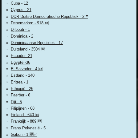
Cuba - 12
Cyprus - 21
DDR Duitse Democratische Republiek - 2 #
Denemarken - 918 🆕
Djibouti - 1
Dominica - 2
Dominicaanse Republiek - 17
Duitsland - 3504 🆕
Ecuador- 21
Egypte -36
El Salvador - 4 🆕
Estland - 140
Eritrea - 1
Ethiopië - 26
Faeröer - 6
Fiji - 5
Filipijnen - 68
Finland - 640 🆕
Frankrijk - 889 🆕
Frans Polynesië - 5
Gabon - 1 🆕✅