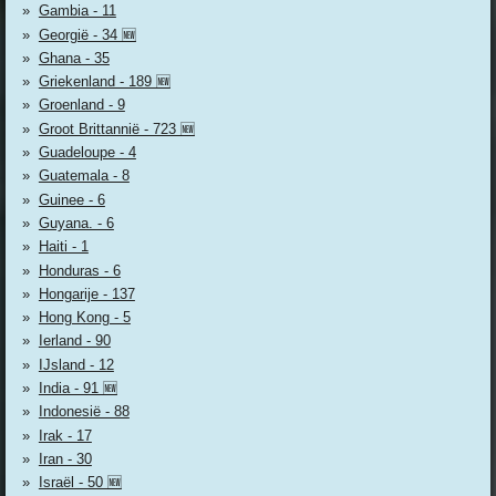
Gambia - 11
Georgië - 34 🆕
Ghana - 35
Griekenland - 189 🆕
Groenland - 9
Groot Brittannië - 723 🆕
Guadeloupe - 4
Guatemala - 8
Guinee - 6
Guyana. - 6
Haiti - 1
Honduras - 6
Hongarije - 137
Hong Kong - 5
Ierland - 90
IJsland - 12
India - 91 🆕
Indonesië - 88
Irak - 17
Iran - 30
Israël - 50 🆕