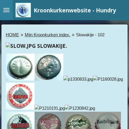
Ga
Kroonkurkenwebsite - Hundry
direct
naar
de
hoofdinhoud
HOME
»
Mijn Kroonkurken index.
»
Slowakije - 102
SLOWAKIJE.