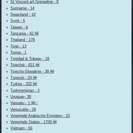
St Vincent a/t Grenadine - 8
Suriname - 14
Swaziland - 10
Syrië - 5
Taiwan - 6
Tanzania - 42 🆕
Thailand - 178
Togo - 13
Tonga - 1
Trinidad & Tobago - 18
Tsjechië - 821 🆕
Tsjecho-Slowakije - 38 🆕
Tunesië - 24 🆕
Turkije - 332 🆕
Turkmenistan - 3
Uruguay- 30
Vanuatu - 1 🆕✅
Venuzuëla - 26
Verenigde Arabische Emiraten - 10
Verenigde Staten - 1709 🆕
Viëtnam - 56