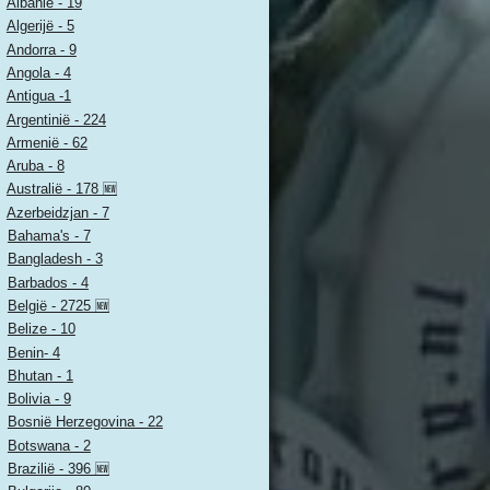
Albanië - 19
Algerijë - 5
Andorra - 9
Angola - 4
Antigua -1
Argentinië - 224
Armenië - 62
Aruba - 8
Australië - 178 🆕
Azerbeidzjan - 7
Bahama's - 7
Bangladesh - 3
Barbados - 4
België - 2725 🆕
Belize - 10
Benin- 4
Bhutan - 1
Bolivia - 9
Bosnië Herzegovina - 22
Botswana - 2
Brazilië - 396 🆕