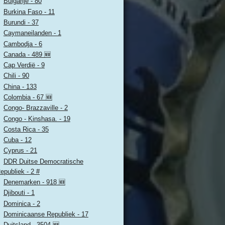
Bulgarije - 80
Burkina Faso - 11
Burundi - 37
Caymaneilanden - 1
Cambodja - 6
Canada - 489 🆕
Cap Verdië - 9
Chili - 90
China - 133
Colombia - 67 🆕
Congo- Brazzaville - 2
Congo - Kinshasa. - 19
Costa Rica - 35
Cuba - 12
Cyprus - 21
DDR Duitse Democratische
epubliek - 2 #
Denemarken - 918 🆕
Djibouti - 1
Dominica - 2
Dominicaanse Republiek - 17
Duitsland - 3504 🆕