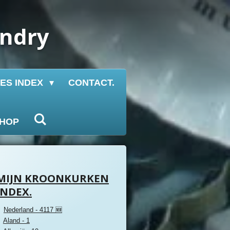
undry
IES INDEX
CONTACT.
HOP
MIJN KROONKURKEN
INDEX.
Nederland - 4117 🆕
Aland - 1