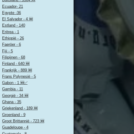
Ecuador- 21
Egypte -36
El Salvador - 4 🆕
Estland - 140
Eritrea - 1
Ethiopië - 26
Faeröer - 6
Fiji - 5
Filipijnen - 68
Finland - 640 🆕
Frankrijk - 889 🆕
Frans Polynesië - 5
Gabon - 1 🆕✅
Gambia - 11
Georgië - 34 🆕
Ghana - 35
Griekenland - 189 🆕
Groenland - 9
Groot Brittannië - 723 🆕
Guadeloupe - 4
Guatemala - 8