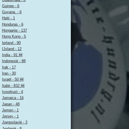
Guinee - 6
Guyana. - 6
Haiti - 1
Honduras - 6
Hongarije - 137
Hong Kong - 5
Ierland - 90
IJsland - 12
India - 91 🆕
Indonesië - 88
Irak - 17
Iran - 30
Israël - 50 🆕
Italië - 832 🆕
Ivoorkust - 4
Jamaica - 16
Japan - 48
Jemen - 1
Jersey - 1
Joegoslavië - 3
Jordanië - 8