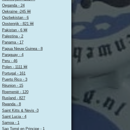
Oeganda - 24
Oekraïne -245 🆕
Oezbekistan - 6
Oostenrijk - 821 🆕
Pakistan - 6 🆕
Palestina - 2
Panama - 17
Papua Nieuw Guinea - 8
Paraguay - 4
Peru - 46
Polen - 1111 🆕
Portugal - 161
Puerto Rico - 3
Réunion - 15
Roemenië - 120
Rusland - 827
Rwanda - 8
Saint Kitts & Nevis -3
Saint Lucia - 4
Samoa - 1
Sao Tomé en Principe - 1