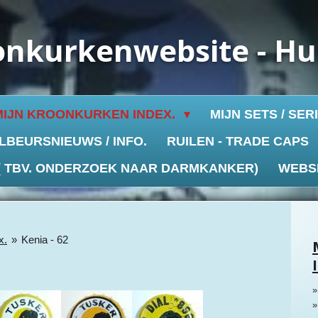
onkurkenwebsite - H
MIJN KROONKURKEN INDEX.
MIJN SETS / SER
LBEURSNIEUWS / INFO.
RUILEN - TRADE CAPS
 ( TBV. ONDERZOEK NAAR DARMKANKER)
WEBS
x.
»
Kenia - 62