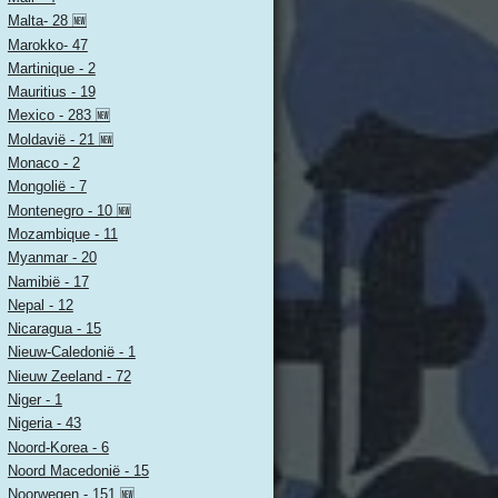
Malta- 28 🆕
Marokko- 47
Martinique - 2
Mauritius - 19
Mexico - 283 🆕
Moldavië - 21 🆕
Monaco - 2
Mongolië - 7
Montenegro - 10 🆕
Mozambique - 11
Myanmar - 20
Namibië - 17
Nepal - 12
Nicaragua - 15
Nieuw-Caledonië - 1
Nieuw Zeeland - 72
Niger - 1
Nigeria - 43
Noord-Korea - 6
Noord Macedonië - 15
Noorwegen - 151 🆕