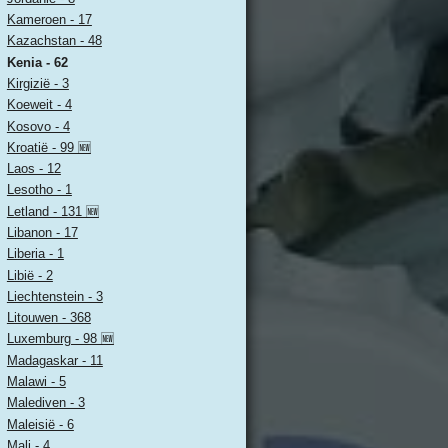
Kameroen - 17
Kazachstan - 48
Kenia - 62
Kirgizië - 3
Koeweit - 4
Kosovo - 4
Kroatië - 99 🆕
Laos - 12
Lesotho - 1
Letland - 131 🆕
Libanon - 17
Liberia - 1
Libië - 2
Liechtenstein - 3
Litouwen - 368
Luxemburg - 98 🆕
Madagaskar - 11
Malawi - 5
Malediven - 3
Maleisië - 6
Mali - 4