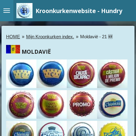
Ga
Kroonkurkenwebsite - Hundry
direct
naar
de
hoofdinhoud
HOME
»
Mijn Kroonkurken index.
»
Moldavië - 21 🆕
MOLDAVIË