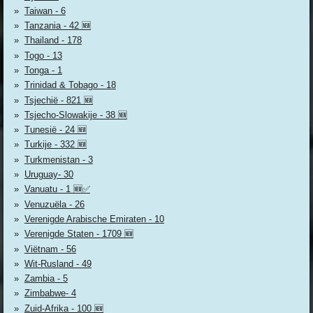
Taiwan - 6
Tanzania - 42 🆕
Thailand - 178
Togo - 13
Tonga - 1
Trinidad & Tobago - 18
Tsjechië - 821 🆕
Tsjecho-Slowakije - 38 🆕
Tunesië - 24 🆕
Turkije - 332 🆕
Turkmenistan - 3
Uruguay- 30
Vanuatu - 1 🆕✅
Venuzuëla - 26
Verenigde Arabische Emiraten - 10
Verenigde Staten - 1709 🆕
Viëtnam - 56
Wit-Rusland - 49
Zambia - 5
Zimbabwe- 4
Zuid-Afrika - 100 🆕