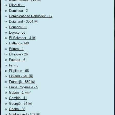
Djibouti - 1
Dominica - 2
Dominicaanse Republiek - 17
Duitsland - 3504 🆕
Ecuador- 21
Egypte -36
El Salvador - 4 🆕
Estland - 140
Eritrea - 1
Ethiopië - 26
Faeröer - 6
Fiji - 5
Filipijnen - 68
Finland - 640 🆕
Frankrijk - 889 🆕
Frans Polynesië - 5
Gabon - 1 🆕✅
Gambia - 11
Georgië - 34 🆕
Ghana - 35
Griekenland - 189 🆕