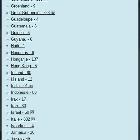
Groenland - 9
Groot Brittannië - 723 🆕
Guadeloupe - 4
Guatemala - 8
Guinee - 6
Guyana. - 6
Haiti - 1
Honduras - 6
Hongarije - 137
Hong Kong - 5
Ierland - 90
IJsland - 12
India - 91 🆕
Indonesië - 88
Irak - 17
Iran - 30
Israël - 50 🆕
Italië - 832 🆕
Ivoorkust - 4
Jamaica - 16
Japan - 48