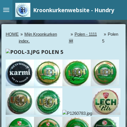
Ga
Kroonkurkenwebsite - Hundry
direct
naar
de
hoofdinhoud
HOME
»
Mijn Kroonkurken
»
Polen - 1111
»
Polen
index.
🆕
5
POLEN 5