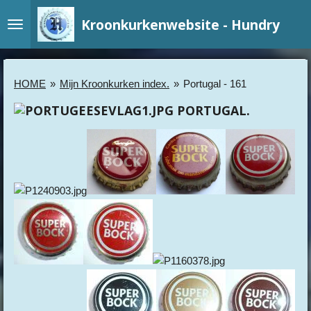
Ga
Kroonkurkenwebsite - Hundry
direct
naar
de
hoofdinhoud
HOME
»
Mijn Kroonkurken index.
»
Portugal - 161
PORTUGAL.