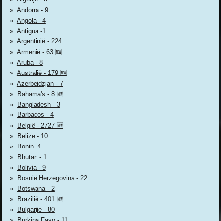
Andorra - 9
Angola - 4
Antigua -1
Argentinië - 224
Armenië - 63 🆕
Aruba - 8
Australië - 179 🆕
Azerbeidzjan - 7
Bahama's - 8 🆕
Bangladesh - 3
Barbados - 4
België - 2727 🆕
Belize - 10
Benin- 4
Bhutan - 1
Bolivia - 9
Bosnië Herzegovina - 22
Botswana - 2
Brazilië - 401 🆕
Bulgarije - 80
Burkina Faso - 11