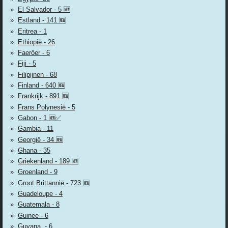
El Salvador - 5 🆕
Estland - 141 🆕
Eritrea - 1
Ethiopië - 26
Faeröer - 6
Fiji - 5
Filipijnen - 68
Finland - 640 🆕
Frankrijk - 891 🆕
Frans Polynesië - 5
Gabon - 1 🆕✅
Gambia - 11
Georgië - 34 🆕
Ghana - 35
Griekenland - 189 🆕
Groenland - 9
Groot Brittannië - 723 🆕
Guadeloupe - 4
Guatemala - 8
Guinee - 6
Guyana. - 6