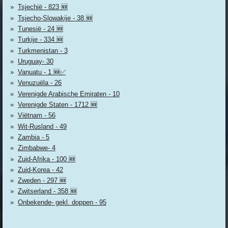
Tsjechië - 823 🆕
Tsjecho-Slowakije - 38 🆕
Tunesië - 24 🆕
Turkije - 334 🆕
Turkmenistan - 3
Uruguay- 30
Vanuatu - 1 🆕✅
Venuzuëla - 26
Verenigde Arabische Emiraten - 10
Verenigde Staten - 1712 🆕
Viëtnam - 56
Wit-Rusland - 49
Zambia - 5
Zimbabwe- 4
Zuid-Afrika - 100 🆕
Zuid-Korea - 42
Zweden - 297 🆕
Zwitserland - 358 🆕
Onbekende- gekl. doppen - 95