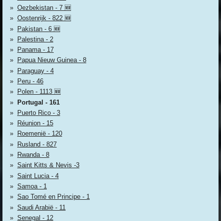
Oezbekistan - 7 🆕
Oostenrijk - 822 🆕
Pakistan - 6 🆕
Palestina - 2
Panama - 17
Papua Nieuw Guinea - 8
Paraguay - 4
Peru - 46
Polen - 1113 🆕
Portugal - 161
Puerto Rico - 3
Réunion - 15
Roemenië - 120
Rusland - 827
Rwanda - 8
Saint Kitts & Nevis -3
Saint Lucia - 4
Samoa - 1
Sao Tomé en Principe - 1
Saudi Arabië - 11
Senegal - 12