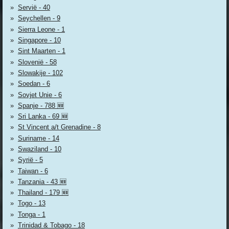
Servië - 40
Seychellen - 9
Sierra Leone - 1
Singapore - 10
Sint Maarten - 1
Slovenië - 58
Slowakije - 102
Soedan - 6
Sovjet Unie - 6
Spanje - 788 🆕
Sri Lanka - 69 🆕
St Vincent a/t Grenadine - 8
Suriname - 14
Swaziland - 10
Syrië - 5
Taiwan - 6
Tanzania - 43 🆕
Thailand - 179 🆕
Togo - 13
Tonga - 1
Trinidad & Tobago - 18