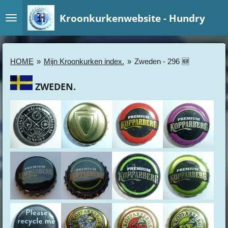
Ga
Kroonkurkenwebsite - Hundry
direct
naar
de
hoofdinhoud
HOME
»
Mijn Kroonkurken index.
»
Zweden - 296 🆕
ZWEDEN.